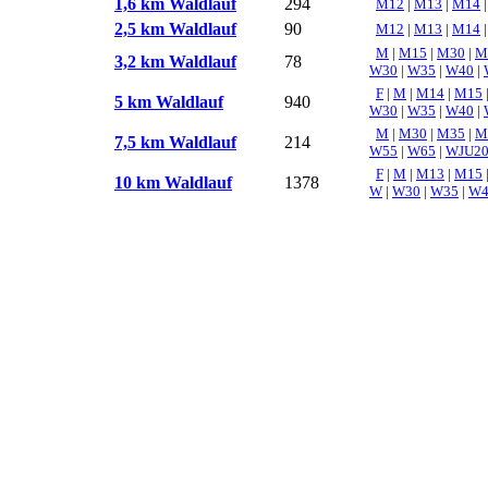
1,6 km Waldlauf
294
M12
|
M13
|
M14
2,5 km Waldlauf
90
M12
|
M13
|
M14
M
|
M15
|
M30
|
M
3,2 km Waldlauf
78
W30
|
W35
|
W40
|
F
|
M
|
M14
|
M15
5 km Waldlauf
940
W30
|
W35
|
W40
|
M
|
M30
|
M35
|
M
7,5 km Waldlauf
214
W55
|
W65
|
WJU2
F
|
M
|
M13
|
M15
10 km Waldlauf
1378
W
|
W30
|
W35
|
W4