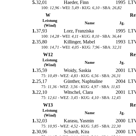
5.
32,01
Haeder, Finn
1995
LTV
100:
12,96
- WEI:
5,49
- KUG:
6,10
- SBA:
26,82
W
Re
Leistung
Name
Jg.
(Wind)
1.
37,93
Lorz, Franziska
1995
LTV
100:
14,28
- WEI:
4,11
- KUG:
8,10
- SBA:
36,44
2.
35,80
Killinger, Mabel
1993
LTV
100:
14,71
- WEI:
4,05
- KUG:
7,96
- SBA:
32,31
W12
Re
Leistung
Name
Jg.
(Wind)
1.
35,59
Woidy, Saskia
2001
LTV
75:
10,49
- WEZ:
4,83
- KUG:
6,56
- SBA:
26,31
2.
25,17
Günther, Naphtaline
2004
LTV
75:
11,36
- WEZ:
3,56
- KUG:
4,97
- SBA:
11,65
3.
22,10
Witschel, Clara
2001
LTV
75:
12,61
- WEZ:
3,45
- KUG:
4,10
- SBA:
12,45
W13
Re
Leistung
Name
Jg.
(Wind)
1.
32,03
Karasu, Yasmin
2000
LTV
75:
10,95
- WEZ:
4,52
- KUG:
5,85
- SBA:
22,30
2.
30,96
Schardt, Kira
2000
LTV