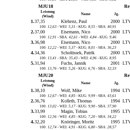
MJU18
Re
Leistung
Name
Jg.
(Wind)
1.
37,35
Klehenz, Paul
2000
LTV
100:
12,63
- WEI:
5,31
- KUG:
8,55
- SBA:
40,91
2.
37,00
Eisemann, Nico
2000
LTV
100:
12,91
- SBA:
42,61
- WEI:
4,84
- KUG:
9,46
3.
36,98
Eisemann, Nico
2000
LTV
100:
12,22
- WEI:
5,37
- KUG:
8,01
- SBA:
36,23
4.
34,36
Scholtissek, Patrik
2000
LTV
100:
13,41
- SBA:
35,43
- WEI:
4,96
- KUG:
8,95
5.
31,94
Fuchs, Jannik
2001
LTV
100:
13,76
- WEI:
5,26
- KUG:
6,76
- SBA:
32,33
MJU20
Re
Leistung
Name
Jg.
(Wind)
1.
38,10
Wolf, Mike
1994
LTV
100:
12,67
- WEI:
4,85
- KUG:
9,99
- SBA:
43,61
2.
36,76
Kolleth, Thomas
1994
LTV
100:
13,02
- WEI:
5,17
- KUG:
9,90
- SBA:
37,90
3.
33,99
Magin, Tobias
1995
LTV
100:
12,56
- WEI:
4,85
- KUG:
7,20
- SBA:
34,22
4.
32,20
Knöringer, Moritz
1995
LTV
100:
12,74
- WEI:
4,91
- KUG:
6,80
- SBA:
28,57