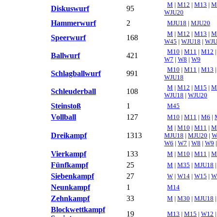
M
|
M12
|
M13
|
M
Diskuswurf
95
WJU20
Hammerwurf
2
MJU18
|
MJU20
M
|
M12
|
M13
|
M
Speerwurf
168
W45
|
WJU18
|
WJU
M10
|
M11
|
M12
Ballwurf
421
W7
|
W8
|
W9
M10
|
M11
|
M13
Schlagballwurf
991
WJU18
M
|
M12
|
M15
|
M
Schleuderball
108
WJU18
|
WJU20
Steinstoß
1
M45
Vollball
127
M10
|
M11
|
M6
|
M
|
M10
|
M11
|
M
Dreikampf
1313
MJU18
|
MJU20
|
W6
|
W7
|
W8
|
W9
Vierkampf
133
M
|
M10
|
M11
|
M
Fünfkampf
25
M
|
M35
|
MJU18
Siebenkampf
27
W
|
W14
|
W15
|
W
Neunkampf
1
M14
Zehnkampf
33
M
|
M30
|
MJU18
Blockwettkampf
19
M13
|
M15
|
W12