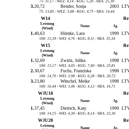
75:
11,17
- WEZ:
4,14
- KUG:
5,20
- SBA:
25,30
3.
20,72
Bender, Sonja
2003
LTV
75:
13,85
- WEZ:
3,08
- KUG:
4,75
- SBA:
14,44
W14
Re
Leistung
Name
Jg.
(Wind)
1.
40,63
Hümke, Lara
1999
LTV
100:
13,39
- WEI:
4,76
- KUG:
8,11
- SBA:
35,34
W15
Re
Leistung
Name
Jg.
(Wind)
1.
32,69
Zwirtz, Julika
1998
LTV
100:
15,17
- WEI:
4,05
- KUG:
7,40
- SBA:
25,81
2.
30,67
Fuchs, Franziska
1998
LTV
100:
14,70
- WEI:
3,98
- KUG:
6,28
- SBA:
20,72
3.
23,80
Witschel, Meike
1998
LTV
100:
16,44
- WEI:
3,46
- KUG:
4,12
- SBA:
16,71
WJU18
Re
Leistung
Name
Jg.
(Wind)
1.
37,45
Dietrich, Katy
1999
LTV
100:
14,15
- WEI:
4,30
- KUG:
8,14
- SBA:
32,36
WJU20
Re
Leistung
Name
Jg.