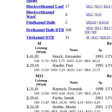
Sprint
Blockwettkampf Lauf
17
M12
|
M13
|
M14
Blockwettkampf
4
M12
|
W15
Wurf
Fünfkampf Halle
2
MJU20
|
WJU18
M10
|
M11
|
M12
Dreikampf Halle DTB
108
W8
|
W9
Vierkampf DTB
31
M
|
M15
|
MJU18
M
Re
Leistung
Name
Jg.
(Wind)
1.
41,83
Storck, Alexander
1993
LTV
100:
11,70
- WEI:
5,75
- KUG:
9,20
- SBA:
46,22
2.
29,18
Haeder, Finn
1995
LTV
100:
13,50
- WEI:
5,25
- KUG:
5,45
- SBA:
22,75
M15
Re
Leistung
Name
Jg.
(Wind)
1.
31,81
Ramisch, Dominik
1998
LTV
100:
13,00
- WEI:
4,60
- KUG:
7,49
- SBA:
29,24
2.
29,41
Fuchs, Jannik
2001
LTV
100:
13,40
- SBA:
28,56
- WEI:
4,24
- KUG:
6,45
3.
24,28
Stobbe, Moritz
2001
LTV
100:
15,80
- SBA:
28,08
- WEI:
3,65
- KUG:
5,92