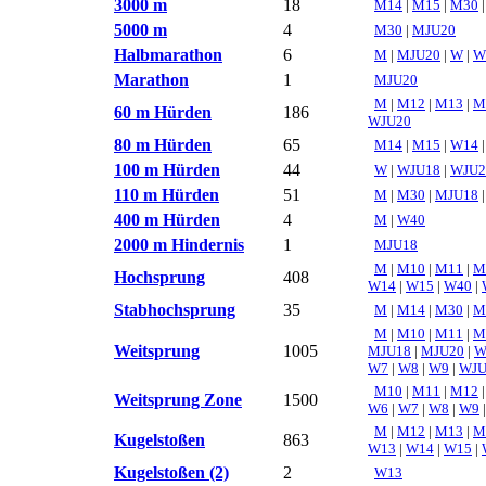
3000 m
18
M14
|
M15
|
M30
5000 m
4
M30
|
MJU20
Halbmarathon
6
M
|
MJU20
|
W
|
W
Marathon
1
MJU20
M
|
M12
|
M13
|
M
60 m Hürden
186
WJU20
80 m Hürden
65
M14
|
M15
|
W14
100 m Hürden
44
W
|
WJU18
|
WJU2
110 m Hürden
51
M
|
M30
|
MJU18
400 m Hürden
4
M
|
W40
2000 m Hindernis
1
MJU18
M
|
M10
|
M11
|
M
Hochsprung
408
W14
|
W15
|
W40
|
Stabhochsprung
35
M
|
M14
|
M30
|
M
M
|
M10
|
M11
|
M
Weitsprung
1005
MJU18
|
MJU20
|
W7
|
W8
|
W9
|
WJU
M10
|
M11
|
M12
Weitsprung Zone
1500
W6
|
W7
|
W8
|
W9
M
|
M12
|
M13
|
M
Kugelstoßen
863
W13
|
W14
|
W15
|
Kugelstoßen (2)
2
W13