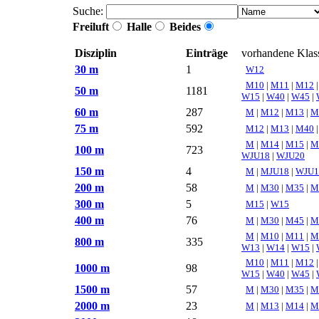
Suche:
Freiluft
Halle
Beides
Disziplin
Einträge
vorhandene Klas
30 m
1
W12
M10
|
M11
|
M12
50 m
1181
W15
|
W40
|
W45
|
60 m
287
M
|
M12
|
M13
|
M
75 m
592
M12
|
M13
|
M40
M
|
M14
|
M15
|
M
100 m
723
WJU18
|
WJU20
150 m
4
M
|
MJU18
|
WJU1
200 m
58
M
|
M30
|
M35
|
M
300 m
5
M15
|
W15
400 m
76
M
|
M30
|
M45
|
M
M
|
M10
|
M11
|
M
800 m
335
W13
|
W14
|
W15
|
M10
|
M11
|
M12
1000 m
98
W15
|
W40
|
W45
|
1500 m
57
M
|
M30
|
M35
|
M
2000 m
23
M
|
M13
|
M14
|
M