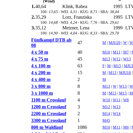
(Wind)
1.
40,64
Klink, Rabea
1995
LTV
100:
13,65
- WEI:
4,31
- KUG:
8,71
- SBA:
38,44
2.
35,29
Lorz, Franziska
1995
LTV
100:
14,68
- WEI:
4,24
- KUG:
7,76
- SBA:
29,61
3.
35,12
Metzner, Lena
1999
LTV
100:
14,90
- WEI:
4,04
- KUG:
8,33
- SBA:
29,70
Fünfkampf DTB ab
47
M
|
MJU20
|
W
|
W
08
4 x 50 m
40
M10
|
M11
|
M7
|
4 x 75 m
45
M13
|
W12
|
W13
4 x 100 m
63
F
|
M
|
M15
|
MJU
4 x 200 m
15
M
|
M13
|
MJU18
4 x 400 m
2
M
3 x 800 m
8
M13
|
W
|
W13
|
W
3 x 1000 m
8
M
|
M13
|
M15
|
M
1100 m Crosslauf
4
W10
|
W11
|
W8
1200 m Crosslauf
3
M12
|
W13
2200 m Crosslauf
2
M14
|
W14
3300 m Crosslauf
1
M45
800 m Waldlauf
1086
M10
|
M11
|
M6
|