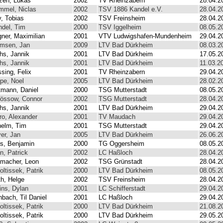
zen, Lukas
2002
TV Rheinzabern
28.04.2
mmel, Niclas
2002
TSV 1886 Kandel e.V.
28.04.2
y, Tobias
2002
TSV Freinsheim
28.04.2
ndel, Tim
2000
TSV Iggelheim
08.05.2
ner, Maximilian
2001
VTV Ludwigshafen-Mundenheim
29.04.2
msen, Jan
2009
LTV Bad Dürkheim
08.03.2
hs, Jannik
2001
LTV Bad Dürkheim
17.05.2
hs, Jannik
2001
LTV Bad Dürkheim
11.03.2
sing, Felix
2001
TV Rheinzabern
29.04.2
pe, Noel
2005
LTV Bad Dürkheim
28.02.2
tmann, Daniel
2000
TSG Mutterstadt
08.05.2
össow, Connor
2002
TSG Mutterstadt
28.04.2
hs, Jannik
2001
LTV Bad Dürkheim
29.04.2
ro, Alexander
2001
TV Maudach
29.04.2
helm, Tim
2001
TSG Mutterstadt
29.04.2
er, Jan
2005
LTV Bad Dürkheim
26.06.2
s, Benjamin
2000
TG Oggersheim
08.05.2
n, Patrick
2002
LC Haßloch
28.04.2
macher, Leon
2002
TSG Grünstadt
28.04.2
oltissek, Patrik
2000
LTV Bad Dürkheim
08.05.2
th, Helge
2002
TSV Freinsheim
28.04.2
ins, Dylan
2001
LC Schifferstadt
29.04.2
nbach, Til Daniel
2001
LC Haßloch
29.04.2
oltissek, Patrik
2000
LTV Bad Dürkheim
21.08.2
oltissek, Patrik
2000
LTV Bad Dürkheim
29.05.2