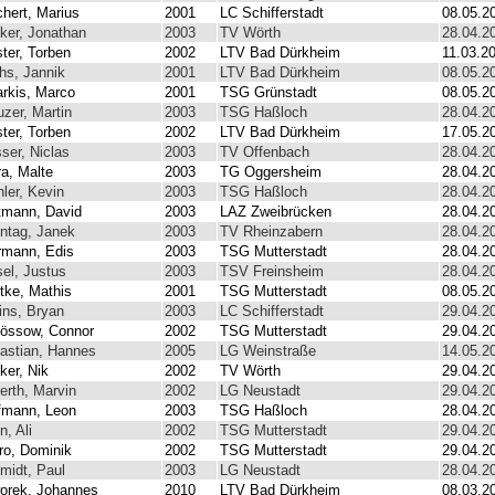
chert, Marius
2001
LC Schifferstadt
08.05.2
ker, Jonathan
2003
TV Wörth
28.04.2
ster, Torben
2002
LTV Bad Dürkheim
11.03.2
hs, Jannik
2001
LTV Bad Dürkheim
08.05.2
arkis, Marco
2001
TSG Grünstadt
08.05.2
uzer, Martin
2003
TSG Haßloch
28.04.2
ster, Torben
2002
LTV Bad Dürkheim
17.05.2
ser, Niclas
2003
TV Offenbach
28.04.2
ra, Malte
2003
TG Oggersheim
28.04.2
hler, Kevin
2003
TSG Haßloch
28.04.2
tmann, David
2003
LAZ Zweibrücken
28.04.2
ntag, Janek
2003
TV Rheinzabern
28.04.2
rmann, Edis
2003
TSG Mutterstadt
28.04.2
sel, Justus
2003
TSV Freinsheim
28.04.2
tke, Mathis
2001
TSG Mutterstadt
08.05.2
lins, Bryan
2003
LC Schifferstadt
29.04.2
össow, Connor
2002
TSG Mutterstadt
29.04.2
astian, Hannes
2005
LG Weinstraße
14.05.2
ker, Nik
2002
TV Wörth
29.04.2
erth, Marvin
2002
LG Neustadt
29.04.2
fmann, Leon
2003
TSG Haßloch
28.04.2
n, Ali
2002
TSG Mutterstadt
29.04.2
ro, Dominik
2002
TSG Mutterstadt
29.04.2
midt, Paul
2003
LG Neustadt
28.04.2
orek, Johannes
2010
LTV Bad Dürkheim
08.03.2