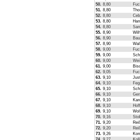
50.
8,80
Fuc
51.
8,80
Tho
52.
8,80
Ceb
53.
8,80
Han
54.
8,80
San
55.
8,90
Wil
56.
8,90
Bau
57.
8,90
Wal
58.
9,00
Fuc
59.
9,00
Sch
60.
9,00
Wei
61.
9,00
Bis
62.
9,05
Fuc
63.
9,10
Jus
64.
9,10
Feg
65.
9,10
Sch
66.
9,10
Ger
67.
9,10
Karo
68.
9,10
Hof
69.
9,10
Wol
70.
9,16
Sto
71.
9,20
Rei
72.
9,20
Rei
73.
9,26
Kon
74.
9,27
Kol