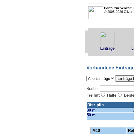
Portal zur Verwalt
© 2005-2026 Oliver 
Einträge
L
Vorhandene Einträg
Suche:
Freiluft
Halle
Beid
Disziplin
30 m
50 m
M10
Re