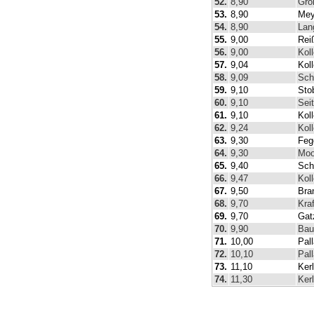
52.
8,90
Gro
53.
8,90
Mey
54.
8,90
Lan
55.
9,00
Rei
56.
9,00
Kol
57.
9,04
Kol
58.
9,09
Sch
59.
9,10
Sto
60.
9,10
Seit
61.
9,10
Kol
62.
9,24
Kol
63.
9,30
Feg
64.
9,30
Moo
65.
9,40
Sch
66.
9,47
Kol
67.
9,50
Bra
68.
9,70
Kra
69.
9,70
Gat
70.
9,90
Bau
71.
10,00
Pall
72.
10,10
Pall
73.
11,10
Ker
74.
11,30
Ker