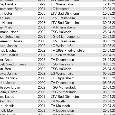
pe, Hendrik
1999
LG Weinstraße
12.12.2
inbrenner, Björn
2001
LG Neustadt
29.04.2
t, Hector
2008
LTV Bad Dürkheim
10.03.2
er, Jan
2000
TSV Freinsheim
08.05.2
t, Hector
2008
LTV Bad Dürkheim
30.05.2
ne, Marc
2001
TV Rheinzabern
29.04.2
fmann, Noah
2002
TSG Haßloch
28.04.2
er, Johannes
2001
TG 04 Limburgerhof
29.04.2
fermann, Jonas
2000
TSV Freinsheim
08.05.2
bke, Jannis
2002
LG Weinstraße
09.05.2
ndl, Bastian
2002
TV 1892 Friedrichsfeld
28.04.2
chert, Marius
2001
LC Schifferstadt
29.04.2
ler, Anton
2002
TV Dudenhofen
28.04.2
bel, Sandro, Leon
2000
TSG Hassloch
08.05.2
un, Ben
2002
TSG Haßloch
28.04.2
bke, Jannis
2002
LG Weinstraße
09.06.2
be, Yannick
2000
TG Oggersheim
08.05.2
del, Jonas
2000
TV Dudenhofen
08.05.2
össow, Bryan
2002
TSG Mutterstadt
28.04.2
helm, Oliver
2000
TSG Mutterstadt
08.05.2
rm, Lasse
2001
LTV Bad Dürkheim
29.04.2
ker, Nik
2002
TV Wörth
28.04.2
h, Henrik
2001
TV Maudach
29.04.2
nelt, Max
2001
TV Dudenhofen
29.04.2