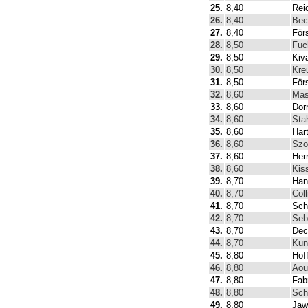
25.
8,40
Rei
26.
8,40
Bec
27.
8,40
För
28.
8,50
Fuc
29.
8,50
Kiv
30.
8,50
Kre
31.
8,50
För
32.
8,60
Mas
33.
8,60
Dor
34.
8,60
Sta
35.
8,60
Har
36.
8,60
Szo
37.
8,60
Her
38.
8,60
Kis
39.
8,70
Han
40.
8,70
Col
41.
8,70
Sch
42.
8,70
Seb
43.
8,70
Dec
44.
8,70
Kun
45.
8,80
Hof
46.
8,80
Aou
47.
8,80
Fab
48.
8,80
Sch
49.
8,80
Jaw