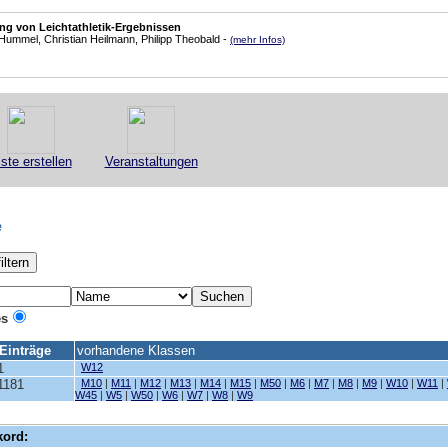
ung von Leichtathletik-Ergebnissen
Hummel, Christian Heilmann, Philipp Theobald -
(mehr Infos)
iste erstellen
Veranstaltungen
e
es
Einträge
vorhandene Klassen
1
W12
1181
M10
|
M11
|
M12
|
M13
|
M14
|
M15
|
M50
|
M6
|
M7
|
M8
|
M9
|
W10
|
W11
|
W45
|
W5
|
W50
|
W6
|
W7
|
W8
|
W9
kord: