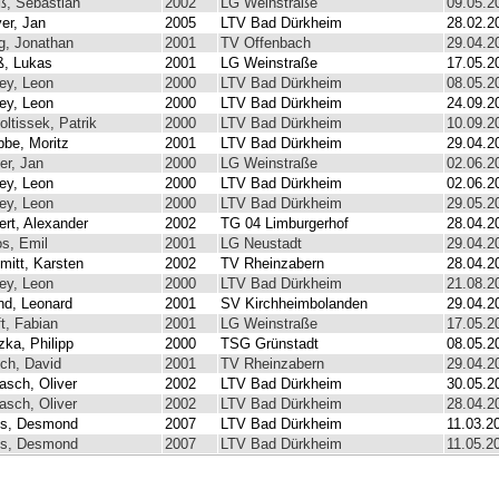
ß, Sebastian
2002
LG Weinstraße
09.05.2
er, Jan
2005
LTV Bad Dürkheim
28.02.2
g, Jonathan
2001
TV Offenbach
29.04.2
ß, Lukas
2001
LG Weinstraße
17.05.2
ley, Leon
2000
LTV Bad Dürkheim
08.05.2
ley, Leon
2000
LTV Bad Dürkheim
24.09.2
oltissek, Patrik
2000
LTV Bad Dürkheim
10.09.2
bbe, Moritz
2001
LTV Bad Dürkheim
29.04.2
er, Jan
2000
LG Weinstraße
02.06.2
ley, Leon
2000
LTV Bad Dürkheim
02.06.2
ley, Leon
2000
LTV Bad Dürkheim
29.05.2
ert, Alexander
2002
TG 04 Limburgerhof
28.04.2
s, Emil
2001
LG Neustadt
29.04.2
mitt, Karsten
2002
TV Rheinzabern
28.04.2
ley, Leon
2000
LTV Bad Dürkheim
21.08.2
nd, Leonard
2001
SV Kirchheimbolanden
29.04.2
ft, Fabian
2001
LG Weinstraße
17.05.2
zka, Philipp
2000
TSG Grünstadt
08.05.2
ch, David
2001
TV Rheinzabern
29.04.2
asch, Oliver
2002
LTV Bad Dürkheim
30.05.2
asch, Oliver
2002
LTV Bad Dürkheim
28.04.2
ls, Desmond
2007
LTV Bad Dürkheim
11.03.2
ls, Desmond
2007
LTV Bad Dürkheim
11.05.2