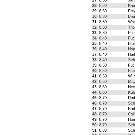
27.
8,30
Jan
28.
8,30
Kru
29.
8,30
Fre
30.
8,30
Bre
31.
8,30
Wag
32.
8,30
Tho
33.
8,30
Fuc
34.
8,40
Fuc
35.
8,40
Bles
36.
8,40
Hop
37.
8,40
Har
38.
8,40
Sch
39.
8,50
Fuc
40.
8,50
Fab
41.
8,50
Wil
42.
8,50
May
43.
8,60
Nee
44.
8,60
Kuh
45.
8,70
Rad
46.
8,70
Sch
47.
8,70
Bar
48.
8,70
Coll
49.
8,70
Hor
50.
8,79
Sch
51.
8,83
Sch