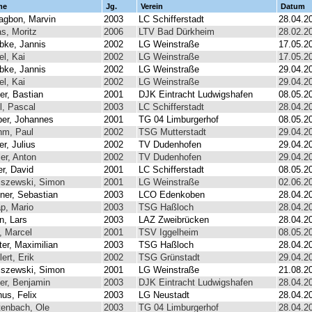
me
Jg.
Verein
Datum
gbon, Marvin
2003
LC Schifferstadt
28.04.2
s, Moritz
2006
LTV Bad Dürkheim
28.02.2
bke, Jannis
2002
LG Weinstraße
17.05.2
el, Kai
2002
LG Weinstraße
17.05.2
bke, Jannis
2002
LG Weinstraße
29.04.2
el, Kai
2002
LG Weinstraße
29.04.2
er, Bastian
2001
DJK Eintracht Ludwigshafen
08.05.2
l, Pascal
2003
LC Schifferstadt
28.04.2
er, Johannes
2001
TG 04 Limburgerhof
08.05.2
hm, Paul
2002
TSG Mutterstadt
29.04.2
er, Julius
2002
TV Dudenhofen
29.04.2
ler, Anton
2002
TV Dudenhofen
29.04.2
er, David
2001
LC Schifferstadt
08.05.2
iszewski, Simon
2001
LG Weinstraße
02.06.2
ner, Sebastian
2003
LCO Edenkoben
28.04.2
p, Mario
2003
TSG Haßloch
28.04.2
n, Lars
2003
LAZ Zweibrücken
28.04.2
, Marcel
2001
TSV Iggelheim
08.05.2
ter, Maximilian
2003
TSG Haßloch
28.04.2
ert, Erik
2002
TSG Grünstadt
29.04.2
iszewski, Simon
2001
LG Weinstraße
21.08.2
er, Benjamin
2003
DJK Eintracht Ludwigshafen
28.04.2
hus, Felix
2003
LG Neustadt
28.04.2
tenbach, Ole
2003
TG 04 Limburgerhof
28.04.2