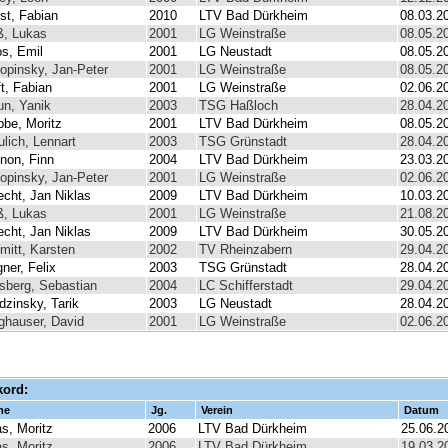
ist, Fabian
2010
LTV Bad Dürkheim
08.03.2
ß, Lukas
2001
LG Weinstraße
08.05.2
s, Emil
2001
LG Neustadt
08.05.2
opinsky, Jan-Peter
2001
LG Weinstraße
08.05.2
ft, Fabian
2001
LG Weinstraße
02.06.2
un, Yanik
2003
TSG Haßloch
28.04.2
bbe, Moritz
2001
LTV Bad Dürkheim
08.05.2
ulich, Lennart
2003
TSG Grünstadt
28.04.2
non, Finn
2004
LTV Bad Dürkheim
23.03.2
opinsky, Jan-Peter
2001
LG Weinstraße
02.06.2
echt, Jan Niklas
2009
LTV Bad Dürkheim
10.03.2
ß, Lukas
2001
LG Weinstraße
21.08.2
echt, Jan Niklas
2009
LTV Bad Dürkheim
30.05.2
mitt, Karsten
2002
TV Rheinzabern
29.04.2
ner, Felix
2003
TSG Grünstadt
28.04.2
isberg, Sebastian
2004
LC Schifferstadt
29.04.2
dzinsky, Tarik
2003
LG Neustadt
28.04.2
ghauser, David
2001
LG Weinstraße
02.06.2
kord:
me
Jg.
Verein
Datum
s, Moritz
2006
LTV Bad Dürkheim
25.06.2
s, Moritz
2006
LTV Bad Dürkheim
19.03.2