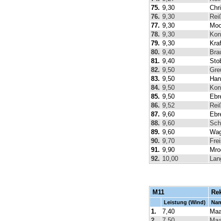
75.
9,30
Chr
76.
9,30
Rei
77.
9,30
Moo
78.
9,30
Kon
79.
9,30
Kra
80.
9,40
Bra
81.
9,40
Sto
82.
9,50
Gre
83.
9,50
Han
84.
9,50
Kon
85.
9,50
Ebr
86.
9,52
Rei
87.
9,60
Ebr
88.
9,60
Sch
89.
9,60
Wag
90.
9,70
Fre
91.
9,90
Mro
92.
10,00
Lan
M11
Re
Leistung (Wind)
Na
1.
7,40
Maa
2.
7,50
Maa