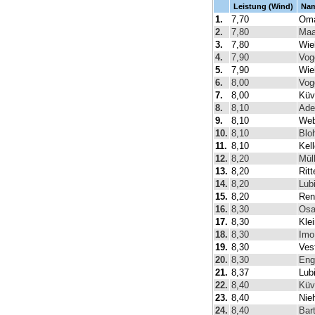
Leistung (Wind)
Na
1.
7,70
Oma
2.
7,80
Maa
3.
7,80
Wie
4.
7,90
Vog
5.
7,90
Wie
6.
8,00
Vog
7.
8,00
Küv
8.
8,10
Ade
9.
8,10
Web
10.
8,10
Blo
11.
8,10
Kell
12.
8,20
Mül
13.
8,20
Ritt
14.
8,20
Lub
15.
8,20
Ren
16.
8,30
Osa
17.
8,30
Klei
18.
8,30
Imo
19.
8,30
Ves
20.
8,30
Engl
21.
8,37
Lub
22.
8,40
Küv
23.
8,40
Nie
24.
8,40
Bar