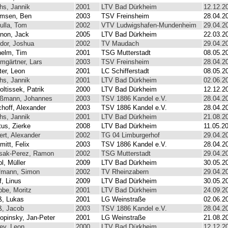
hs, Jannik
2001
LTV Bad Dürkheim
12.12.2
msen, Ben
2003
TSV Freinsheim
28.04.2
ulla, Tom
2002
VTV Ludwigshafen-Mundenheim
29.04.2
non, Jack
2005
LTV Bad Dürkheim
22.03.2
dor, Joshua
2002
TV Maudach
29.04.2
helm, Tim
2001
TSG Mutterstadt
08.05.2
mgärtner, Lars
2003
TSV Freinsheim
28.04.2
ter, Leon
2001
LC Schifferstadt
08.05.2
hs, Jannik
2001
LTV Bad Dürkheim
02.06.2
oltissek, Patrik
2000
LTV Bad Dürkheim
12.12.2
ßmann, Johannes
2003
TSV 1886 Kandel e.V.
28.04.2
choff, Alexander
2003
TSV 1886 Kandel e.V.
28.04.2
hs, Jannik
2001
LTV Bad Dürkheim
21.08.2
tus, Zierke
2008
LTV Bad Dürkheim
11.05.2
ert, Alexander
2002
TG 04 Limburgerhof
29.04.2
mitt, Felix
2003
TSV 1886 Kandel e.V.
28.04.2
sak-Perez, Ramon
2002
TSG Mutterstadt
29.04.2
l, Müller
2009
LTV Bad Dürkheim
30.05.2
fmann, Simon
2002
TV Rheinzabern
29.04.2
f, Linus
2009
LTV Bad Dürkheim
30.05.2
bbe, Moritz
2001
LTV Bad Dürkheim
24.09.2
ß, Lukas
2001
LG Weinstraße
02.06.2
ß, Jacob
2003
TSV 1886 Kandel e.V.
28.04.2
opinsky, Jan-Peter
2001
LG Weinstraße
21.08.2
ley, Leon
2000
LTV Bad Dürkheim
12.12.2