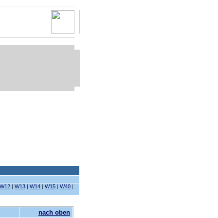
W12
|
W13
|
W14
|
W15
|
W40
|
nach oben